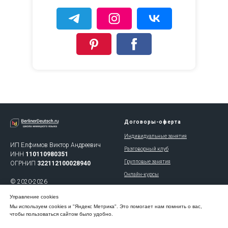
Договоры-оферта
Индивидуальные занятия
ИП Елфимов Виктор Андреевич
Разговорный клуб
ИНН
110110980351
Групповые занятия
ОГРНИП
322112100028940
Онлайн-курсы
© 2020-2026
Управление cookies
Правовая информация
Образовательная лицензия
Мы используем cookies и "Яндекс Метрика". Это помогает нам помнить о вас,
No Л035-01120-11/00634288
чтобы пользоваться сайтом было удобно.
Политика обработки персональных
СВЕДЕНИЯ ОБ ОБРАЗОВАТЕЛЬНОЙ
данных