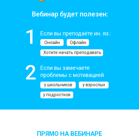
Вебинар будет полезен:
1
Если вы преподаёте ин. яз.:
Онлайн
Офлайн
Хотите начать преподавать
2
Если вы замечаете
проблемы с мотивацией
у школьников
у взрослых
у подростков
ПРЯМО НА ВЕБИНАРЕ