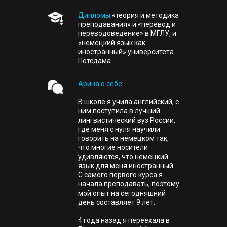
Дипломы
«теория и методика
преподавания» и «перевод и
переводоведение» в МГЛУ, и
«немецкий язык как
иностранный» университета
Потсдама.
Арина о себе
:
В школе я учила английский, с
ним поступила в лучший
лингвистический вуз России,
где меня с нуля научили
говорить на немецком так,
что многие носители
удивляются, что немецкий
язык для меня иностранный.
С самого первого курса я
начала преподавать, поэтому
мой опыт на сегодняшний
день составляет 9 лет.
4 года назад я переехала в