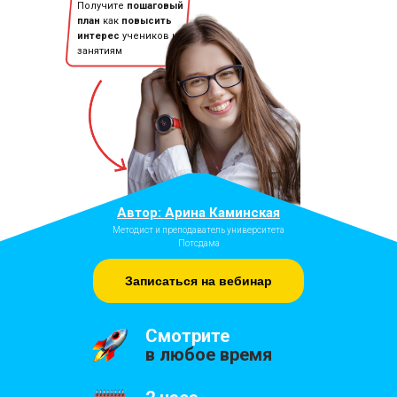
Получите
пошаговый
план
как
повысить
интерес
учеников к
занятиям
Автор: Арина Каминская
Методист и преподаватель университета
Потсдама
Записаться на вебинар
Смотрите
в любое время