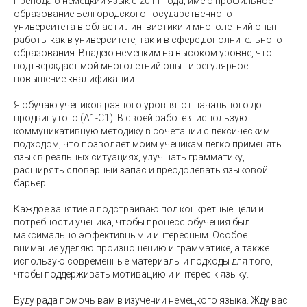
Преподаю немецкий язык с 2011 года, имею профильное
образование Белгородского государственного
университета в области лингвистики и многолетний опыт
работы как в университете, так и в сфере дополнительного
образования. Владею немецким на высоком уровне, что
подтверждает мой многолетний опыт и регулярное
повышение квалификации.
Я обучаю учеников разного уровня: от начального до
продвинутого (A1-C1). В своей работе я использую
коммуникативную методику в сочетании с лексическим
подходом, что позволяет моим ученикам легко применять
язык в реальных ситуациях, улучшать грамматику,
расширять словарный запас и преодолевать языковой
барьер.
Каждое занятие я подстраиваю под конкретные цели и
потребности ученика, чтобы процесс обучения был
максимально эффективным и интересным. Особое
внимание уделяю произношению и грамматике, а также
использую современные материалы и подходы для того,
чтобы поддерживать мотивацию и интерес к языку.
Буду рада помочь вам в изучении немецкого языка. Жду вас