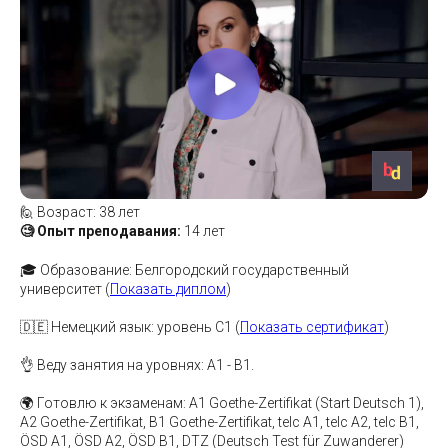
🙋 Возраст: 38 лет
🧐 Опыт преподавания:
14 лет
🎓 Образование: Белгородский государственный
университет (
Показать диплом
)
🇩🇪 Немецкий язык: уровень C1 (
Показать сертификат
)
👌 Веду занятия на уровнях: А1 - В1.
🌍 Готовлю к экзаменам: A1 Goethe-Zertifikat (Start Deutsch 1),
A2 Goethe-Zertifikat, В1 Goethe-Zertifikat, telc A1, telc A2, telc B1,
ÖSD A1, ÖSD A2, ÖSD B1, DTZ (Deutsch Test für Zuwanderer)