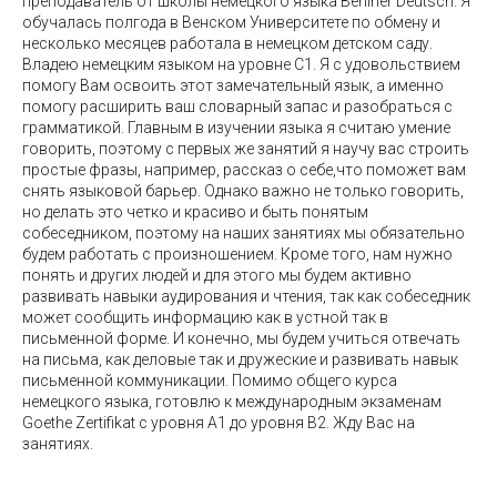
преподаватель от школы немецкого языка Berliner Deutsch. Я
обучалась полгода в Венском Университете по обмену и
несколько месяцев работала в немецком детском саду.
Владею немецким языком на уровне С1. Я с удовольствием
помогу Вам освоить этот замечательный язык, а именно
помогу расширить ваш словарный запас и разобраться с
грамматикой. Главным в изучении языка я считаю умение
говорить, поэтому с первых же занятий я научу вас строить
простые фразы, например, рассказ о себе,что поможет вам
снять языковой барьер. Однако важно не только говорить,
но делать это четко и красиво и быть понятым
собеседником, поэтому на наших занятиях мы обязательно
будем работать с произношением. Кроме того, нам нужно
понять и других людей и для этого мы будем активно
развивать навыки аудирования и чтения, так как собеседник
может сообщить информацию как в устной так в
письменной форме. И конечно, мы будем учиться отвечать
на письма, как деловые так и дружеские и развивать навык
письменной коммуникации. Помимо общего курса
немецкого языка, готовлю к международным экзаменам
Goethe Zertifikat с уровня А1 до уровня B2. Жду Вас на
занятиях.