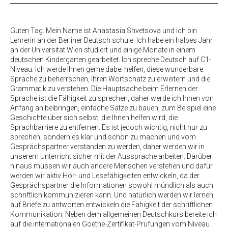
Guten Tag. Mein Name ist Anastasia Shvetsova und ich bin
Lehrerin an der Berliner Deutsch schule. Ich habe ein halbes Jahr
an der Universität Wien studiert und einige Monate in einem
deutschen Kindergarten gearbeitet. Ich spreche Deutsch auf C1-
Niveau. Ich werde Ihnen gerne dabei helfen, diese wunderbare
Sprache zu beherrschen, Ihren Wortschatz zu erweitern und die
Grammatik zu verstehen. Die Hauptsache beim Erlernen der
Sprache ist die Fähigkeit zu sprechen, daher werde ich Ihnen von
Anfang an beibringen, einfache Sätze zu bauen, zum Beispiel eine
Geschichte über sich selbst, die Ihnen helfen wird, die
Sprachbarriere zu entfernen. Es ist jedoch wichtig, nicht nur zu
sprechen, sondern es klar und schön zu machen und vom
Gesprächspartner verstanden zu werden, daher werden wir in
unserem Unterricht sicher mit der Aussprache arbeiten. Darüber
hinaus müssen wir auch andere Menschen verstehen und dafür
werden wir aktiv Hör- und Lesefähigkeiten entwickeln, da der
Gesprächspartner die Informationen sowohl mündlich als auch
schriftlich kommunizieren kann. Und natürlich werden wir lernen,
auf Briefe zu antworten.entwickeln die Fähigkeit der schriftlichen
Kommunikation. Neben dem allgemeinen Deutschkurs bereite ich
auf die internationalen Goethe-Zertifikat-Prüfungen vom Niveau