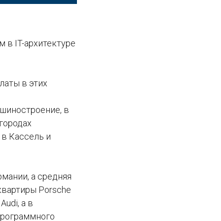
м в IT-архитектуре
латы в этих
ашиностроение, в
 городах
 в Кассель и
мании, а средняя
квартиры Porsche
udi, а в
программного