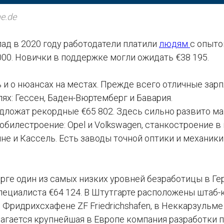
e.de
ад в 2020 году работодатели платили
людям
с опыто
 000. Новички в поддержке могли ожидать €38 195.
 и о нюансах на местах. Прежде всего отличные зарп
х: Гессен, Баден-Вюртемберг и Бавария.
едложат рекордные €65 802. Здесь сильно развито м
обилестроение: Opel и Volkswagen, станкостроение в
е и Кассель. Есть заводы точной оптики и механики
ге один из самых низких уровней безработицы в Гер
пециалиста €64 124. В Штутгарте расположены штаб-
 Фридрихсхафене ZF Friedrichshafen, в Неккарзульме A
агается крупнейшая в Европе компания разработки 