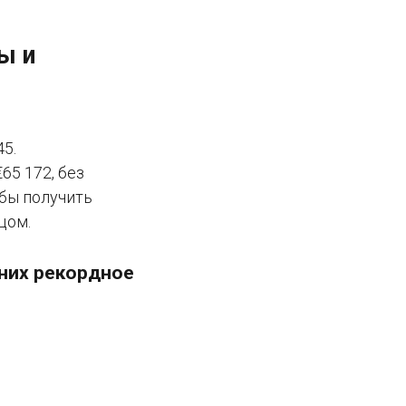
ы и
45.
65 172, без
обы получить
цом.
 них рекордное