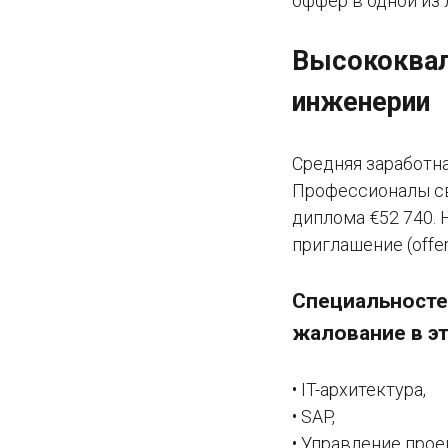
оффер в одной из 
Высококвал
инженерии
Средняя заработна
Профессионалы св
диплома €52 740. 
приглашение (offe
Специальностей
жалование в эт
• IT-архитектура,
• SAP,
• Управление прое