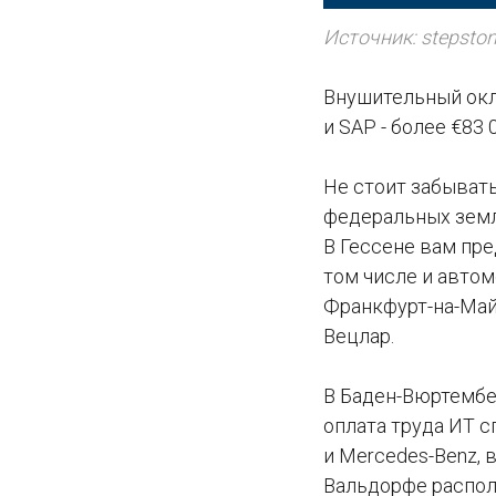
Источник: stepston
Внушительный окл
и SAP - более €83
Не стоит забывать
федеральных земля
В Гессене вам пр
том числе и автом
Франкфурт-на-Майн
Вецлар.
В Баден-Вюртембер
оплата труда ИТ с
и Mercedes-Benz, в
Вальдорфе распол