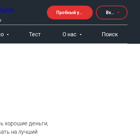
ЕЛЬНОЙ
Пробный урок
Вход
u
но
Тест
О нас
Поиск
ть хорошие деньги,
вать на лучший