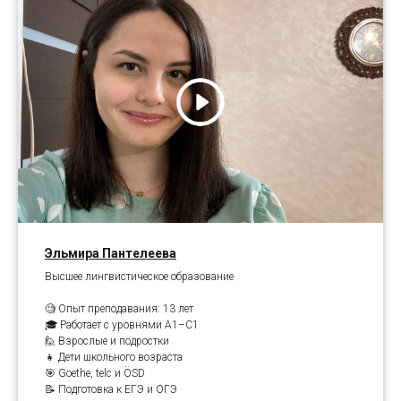
Эльмира Пантелеева
Высшее лингвистическое образование
🧐 Опыт преподавания: 13 лет
🎓 Работает с уровнями A1–C1
🙋 Взрослые и подростки
👧 Дети школьного возраста
🎯 Goethe, telc и ÖSD
📝 Подготовка к ЕГЭ и ОГЭ