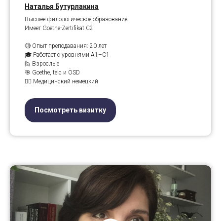
Наталья Бутурлакина
Высшее филологическое образование
Имеет Goethe-Zertifikat C2
🧐 Опыт преподавания: 20 лет
🎓 Работает с уровнями A1–C1
🙋 Взрослые
🎯 Goethe, telc и ÖSD
👨‍⚕️ Медицинский немецкий
Посмотреть визитку