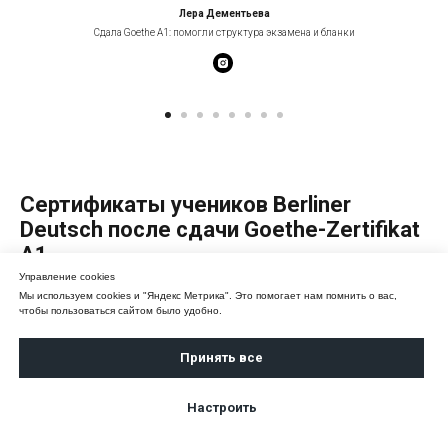
Лера Дементьева
Сдала Goethe A1: помогли структура экзамена и бланки
Сертификаты учеников Berliner
Deutsch после сдачи Goethe-Zertifikat
A1
Управление cookies
Мы используем cookies и "Яндекс Метрика". Это помогает нам помнить о вас,
Некоторые ученики после прохождения подготовки
чтобы пользоваться сайтом было удобно.
прислали сертификаты Goethe A1. Результат зависит от
стартового уровня, регулярности занятий и
Принять все
самостоятельной практики.
Настроить