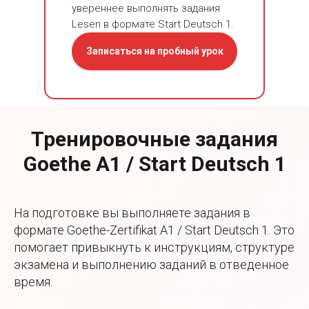
увереннее выполнять задания
Lesen в формате Start Deutsch 1.
Записаться на пробный урок
Тренировочные задания
Hören —
Schreiben —
Sprechen —
Goethe A1 / Start Deutsch 1
аудирование на
письмо и
устная часть
экзамене
письменная
Goethe A1
На подготовке вы выполняете задания в
Goethe A1
часть Goethe A1
Продолжительность
формате Goethe-Zertifikat A1 / Start Deutsch 1. Это
подготовки:
6-8 уроков
помогает привыкнуть к инструкциям, структуре
Продолжительность
Продолжительность
Отрабатываем Sprechen
экзамена и выполнению заданий в отведенное
подготовки:
подготовки:
3-4 урока
6-8 уроков
в формате экзамена
время.
Разбираем задания
Готовим к письменной
Goethe A1:
Hören в формате
части Goethe-Zertifikat