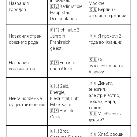
in Moskau.
Названия
Москве.
🇩🇪 Berlin ist die
городов
🇷🇺 Берлин -
Hauptstadt
столица Германии.
Deutschlands.
🇩🇪 Ich habe 2
Названия стран
Jahre in
🇷🇺 Я прожил 2
среднего рода
Frankreich
года во Франции.
gelebt.
🇷🇺 Он
Названия
🇩🇪 Er reiste
путешествовал в
континентов
nach Afrika.
Африку.
🇷🇺 Деньги,
🇩🇪 Geld,
энергия,
Energie,
электричество,
Неисчисляемые
Elektrizität, Luft,
воздух, жара,
существительные
Hitze, Kälte
холод
🇩🇪 Hast du
🇷🇺 У тебя есть
Geld?
деньги?
🇩🇪 Brot,
🇷🇺 Хлеб, овощи,