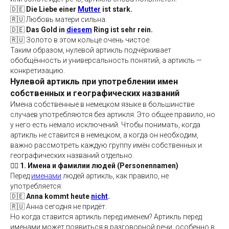
🇩🇪
Die Liebe einer
Mutter
ist stark.
🇷🇺 Любовь матери сильна.
🇩🇪
Das Gold in
diesem
Ring ist sehr rein.
🇷🇺 Золото в этом кольце очень чистое.
Таким образом, нулевой артикль подчёркивает
обобщённость и универсальность понятий, а артикль —
конкретизацию.
Нулевой артикль при употреблении имен
собственных и географических названий
Имена собственные в немецком языке в большинстве
случаев употребляются без артикля. Это общее правило, но
у него есть немало исключений. Чтобы понимать, когда
артикль не ставится в немецком, а когда он необходим,
важно рассмотреть каждую группу имён собственных и
географических названий отдельно.
🧍‍♀️ 1. Имена и фамилии людей (Personennamen)
Перед
именами
людей артикль, как правило, не
употребляется:
🇩🇪
Anna kommt heute
nicht
.
🇷🇺 Анна сегодня не придёт.
Но когда ставится артикль перед именем? Артикль перед
именами может появиться в разговорной речи, особенно в