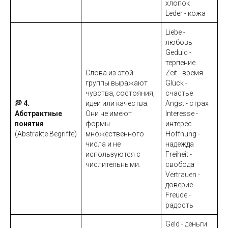
хлопок
Leder - кожа
Liebe -
любовь
Geduld -
терпение
Слова из этой
Zeit - время
группы выражают
Glück -
чувства, состояния,
счастье
💭 4.
идеи или качества.
Angst - страх
Абстрактные
Они не имеют
Interesse -
понятия
формы
интерес
(Abstrakte Begriffe)
множественного
Hoffnung -
числа и не
надежда
используются с
Freiheit -
числительными.
свобода
Vertrauen -
доверие
Freude -
радость
Geld - деньги