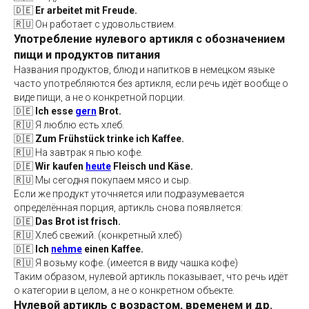
🇩🇪
Er arbeitet mit Freude.
🇷🇺 Он работает с удовольствием.
Употребление нулевого артикля с обозначением
пищи и продуктов питания
Названия продуктов, блюд и напитков в немецком языке
часто употребляются без артикля, если речь идёт вообще о
виде пищи, а не о конкретной порции.
🇩🇪
Ich esse
gern
Brot.
🇷🇺 Я люблю есть хлеб.
🇩🇪
Zum Frühstück trinke ich Kaffee.
🇷🇺 На завтрак я пью кофе.
🇩🇪
Wir kaufen
heute
Fleisch und Käse.
🇷🇺 Мы сегодня покупаем мясо и сыр.
Если же продукт уточняется или подразумевается
определённая порция, артикль снова появляется:
🇩🇪
Das Brot ist frisch.
🇷🇺 Хлеб свежий. (конкретный хлеб)
🇩🇪
Ich
nehme
einen Kaffee.
🇷🇺 Я возьму кофе. (имеется в виду чашка кофе)
Таким образом, нулевой артикль показывает, что речь идёт
о категории в целом, а не о конкретном объекте.
Нулевой артикль с возрастом, временем и др.