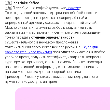
🇩🇪
Ich trinke Kaffee.
🇷🇺 Я
вообще
пью кофе
(в целом, как
напиток
)
.
То есть, нулевой артикль подчеркивает обобщённость и
неконкретность, в то время как неопределённый и
определённый артикли указывают на единичный случай.
Можно сказать, что именно выбор между этими тремя
вариантами — с артиклем или без — помогает говорящему
точно передать
степень определённости
существительного в немецком предложении.
Учить немецкий легко, когда всё под рукой! Наш
курс для
самостоятельного изучения
позволяет заниматься в любое
удобное время, получить сертификат, и задавать вопросы
куратору, который всегда готов помочь. Занятия проходят
на интерактивной платформе, где вы сможете развивать все
навыки — от письма до разговорной практики.
Присоединяйтесь и учитесь с комфортом, ведь для этого
нужен только доступ в интернет!