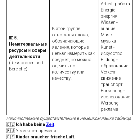
Arbeit - работа
Energie -
энергия
Wissen -
К этой группе
знание
относятся слова,
Musik -
💶 5.
обозначающие
музыка
Нематериальные
явления, которые
Kunst -
ресурсы и сферы
нельзя измерить как
искусство
деятельности
предмет, но можно
Bildung -
(Ressourcen und
оценить по
образование
Bereiche)
количеству или
Verkehr -
качеству.
движение,
транспорт
Forschung -
исследование
Werbung -
реклама
Неисчисляемые существительные в немецком языке таблица
🇩🇪
Ich habe keine
Zeit
.
🇷🇺 У меня нет времени.
🇩🇪
Kinder brauchen frische Luft.