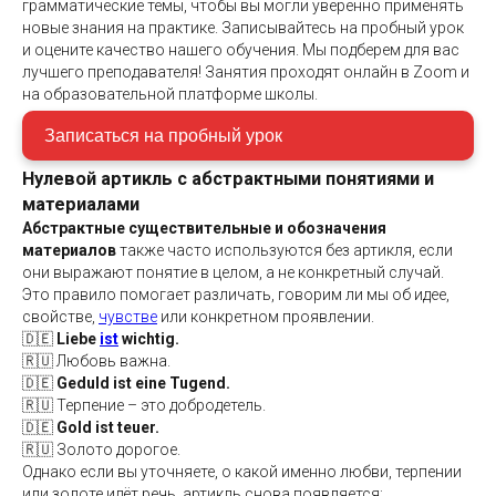
грамматические темы, чтобы вы могли уверенно применять
новые знания на практике. Записывайтесь на пробный урок
и оцените качество нашего обучения. Мы подберем для вас
лучшего преподавателя! Занятия проходят онлайн в Zoom и
на образовательной платформе школы.
Записаться на пробный урок
Нулевой артикль с абстрактными понятиями и
материалами
Абстрактные существительные и обозначения
материалов
также часто используются без артикля, если
они выражают понятие в целом, а не конкретный случай.
Это правило помогает различать, говорим ли мы об идее,
свойстве,
чувстве
или конкретном проявлении.
🇩🇪
Liebe
ist
wichtig.
🇷🇺 Любовь важна.
🇩🇪
Geduld ist eine Tugend.
🇷🇺 Терпение – это добродетель.
🇩🇪
Gold ist teuer.
🇷🇺 Золото дорогое.
Однако если вы уточняете, о какой именно любви, терпении
или золоте идёт речь, артикль снова появляется: