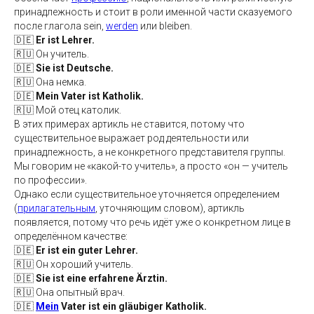
принадлежность и стоит в роли именной части сказуемого
после глагола sein,
werden
или bleiben.
🇩🇪
Er ist Lehrer.
🇷🇺 Он учитель.
🇩🇪
Sie ist Deutsche.
🇷🇺 Она немка.
🇩🇪
Mein Vater ist Katholik.
🇷🇺 Мой отец католик.
В этих примерах артикль не ставится, потому что
существительное выражает род деятельности или
принадлежность, а не конкретного представителя группы.
Мы говорим не «какой-то учитель», а просто «он — учитель
по профессии».
Однако если существительное уточняется определением
(
прилагательным
, уточняющим словом), артикль
появляется, потому что речь идёт уже о конкретном лице в
определённом качестве:
🇩🇪
Er ist ein guter Lehrer.
🇷🇺 Он хороший учитель.
🇩🇪
Sie ist eine erfahrene Ärztin.
🇷🇺 Она опытный врач.
🇩🇪
Mein
Vater ist ein gläubiger Katholik.