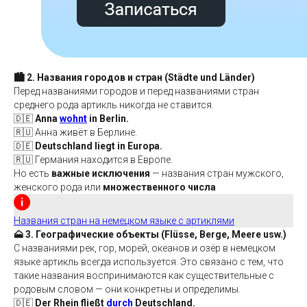
🏙️ 2. Названия городов и стран (Städte und Länder)
Перед названиями городов и перед названиями стран
среднего рода артикль никогда не ставится.
🇩🇪
Anna
wohnt
in Berlin.
🇷🇺 Анна живёт в Берлине.
🇩🇪
Deutschland liegt in Europa.
🇷🇺 Германия находится в Европе.
Но есть
важные исключения
— названия стран мужского,
женского рода или
множественного числа
Названия стран на немецком языке с артиклями
🗻 3. Географические объекты (Flüsse, Berge, Meere usw.)
С названиями рек, гор, морей, океанов и озёр в немецком
языке артикль всегда используется. Это связано с тем, что
такие названия воспринимаются как существительные с
родовым словом — они конкретны и определимы.
🇩🇪
Der Rhein fließt
durch
Deutschland.