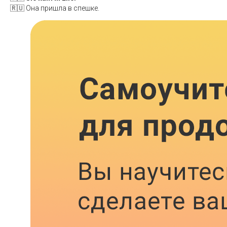
🇷🇺 Она пришла в спешке.