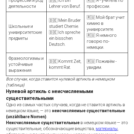
Профессии и род
🇩🇪 Ich bin
🇷🇺 Я - учитель по
деятельности
Lehrer von Beruf.
профессии.
🇷🇺 Мой брат учит
🇩🇪 Mein Bruder
химию в
Школьные и
studiert Chemie.
университете.
университетские
🇩🇪 Ich spreche
🇷🇺 Я немного
предметы
ein bisschen
говорю по-
Deutsch.
немецки.
Фразеологизмы и
🇩🇪 Kommt Zeit,
🇷🇺 Поживём -
устойчивые
kommt Rat.
увидим.
выражения
Все случаи, когда ставится нулевой артикль в немецком
(таблица)
Нулевой артикль с неисчисляемыми
существительными
Одно из самых частых случаев, когда не ставится артикль в
немецком языке, — это
неисчисляемые существительные
(unzählbare Nomen)
.
Неисчисляемые существительные
в немецком языке — это
существительные, обозначающие вещества,
материалы
,