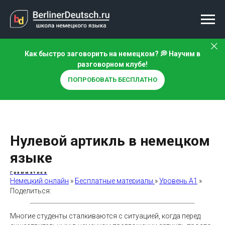
Как быстро заговорить на немецком? 💭 Научим в
разговорном клубе!
ПОПРОБОВАТЬ БЕСПЛАТНО
Нулевой артикль в немецком
языке
Грамматика
Немецкий онлайн
»
Бесплатные материалы
»
Уровень А1
»
Поделиться:
Многие студенты сталкиваются с ситуацией, когда перед