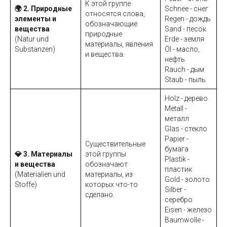
К этой группе
🌍 2. Природные
Schnee - снег
относятся слова,
элементы и
Regen - дождь
обозначающие
вещества
Sand - песок
природные
(Natur und
Erde - земля
материалы, явления
Substanzen)
Öl - масло,
и вещества.
нефть
Rauch - дым
Staub - пыль
Holz - дерево
Metall -
металл
Glas - стекло
Papier -
Существительные
бумага
💎 3. Материалы
этой группы
Plastik -
и вещества
обозначают
пластик
(Materialien und
материалы, из
Gold - золото
Stoffe)
которых что-то
Silber -
сделано.
серебро
Eisen - железо
Baumwolle -