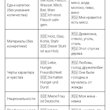
Gemüse, Fleisch,
мясо, вода,
Еда и напитки
Wasser, Milch,
молоко, пиво,
(без указания
Bier, Wein
вино
количества)
🇩🇪 Ich esse
🇷🇺 Мне нравится
Fleisch sehr
есть мясо.
gern.
🇷🇺 Древесина,
🇩🇪 Holz, Glas,
стекло, уголь,
Материалы (без
Kohle, Stahl
сталь
конкретики)
🇩🇪 Dieser Stuhl
🇷🇺 Этот стул из
ist aus Holz.
дерева.
🇩🇪 Liebe,
🇷🇺 Любовь,
Hunger,
голод, дружелюбие
Черты характера
Freundlichkeit
🇷🇺 Они были
и чувства
🇩🇪 Sie hatten
голодны и
Hunger und
мучались от
Durst.
жажды.
🇩🇪 Meine Frau
🇷🇺 Моя жена -
Национальности
ist Deutsche.
немка