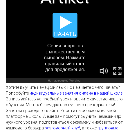
Хотите выучить немецкий язык, но не знаете с чего начать?
Попробуйте
индивидуальные занятия онлайн в нашей школе
.
Записывайтесь на пробный урок и оцените качество нашего
обучения. Мы подберем для вас лучшего преподавателя!
Занятия проходят онлайн в Zoom и на образовательной
платформе школы. А еще вам помогут выучить немецкий до
нужного уровня, подготовиться к экзамену и избавиться от
языкового барьера
разговорный клуб
, а также
групповые