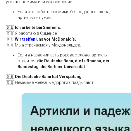
уникальное имя или как описание.
Если это собственное имя без родового слова,
артикль не нужен:
🇩🇪
Ich arbeite bei Siemens.
🇷🇺 Я работаю в Сименсе.
🇩🇪
Wir
treffen
uns vor McDonald’s.
🇷🇺 Мы встречаемся у Макдональдса.
Если в названии есть родовое слово, артикль
ставится:
die Deutsche Bahn
,
die Lufthansa
,
der
Bundestag
,
die Berliner Universität
.
🇩🇪
Die Deutsche Bahn hat Verspätung.
🇷🇺 Немецкие железные дороги опаздывают.