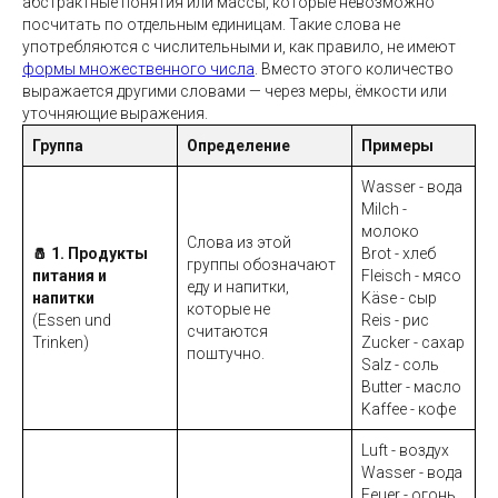
абстрактные понятия или массы, которые невозможно
посчитать по отдельным единицам. Такие слова не
употребляются с числительными и, как правило, не имеют
формы множественного числа
. Вместо этого количество
выражается другими словами — через меры, ёмкости или
уточняющие выражения.
Группа
Определение
Примеры
Wasser - вода
Milch -
молоко
Слова из этой
🧂 1. Продукты
Brot - хлеб
группы обозначают
питания и
Fleisch - мясо
еду и напитки,
напитки
Käse - сыр
которые не
(Essen und
Reis - рис
считаются
Trinken)
Zucker - сахар
поштучно.
Salz - соль
Butter - масло
Kaffee - кофе
Luft - воздух
Wasser - вода
Feuer - огонь