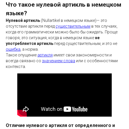
Что такое нулевой артикль в немецком
языке?
Нулевой артикль
(Nullartikel в немецком языке)— это
отсутствие артикля перед
существительным
в тех случаях,
когда его грамматически можно было бы ожидать. Проще
говоря, это ситуация, когда в немецком языке
не
употребляется
артикль
перед существительным, и это не
ошибка
, а норма.
Такое опущение
артикля
имеет свои закономерности и
всегда связано со
значением слова
или с особенностями
контекста.
Отличие нулевого артикля от определенного и