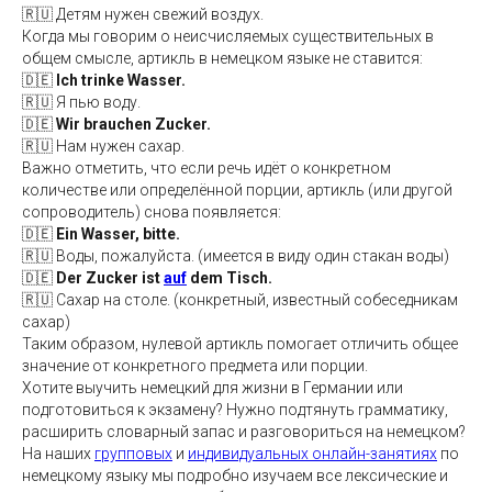
🇷🇺 Детям нужен свежий воздух.
Когда мы говорим о неисчисляемых существительных в
общем смысле, артикль в немецком языке не ставится:
🇩🇪
Ich trinke Wasser.
🇷🇺 Я пью воду.
🇩🇪
Wir brauchen Zucker.
🇷🇺 Нам нужен сахар.
Важно отметить, что если речь идёт о конкретном
количестве или определённой порции, артикль (или другой
сопроводитель) снова появляется:
🇩🇪
Ein Wasser, bitte.
🇷🇺 Воды, пожалуйста. (имеется в виду один стакан воды)
🇩🇪
Der Zucker ist
auf
dem Tisch.
🇷🇺 Сахар на столе. (конкретный, известный собеседникам
сахар)
Таким образом, нулевой артикль помогает отличить общее
значение от конкретного предмета или порции.
Хотите выучить немецкий для жизни в Германии или
подготовиться к экзамену? Нужно подтянуть грамматику,
расширить словарный запас и разговориться на немецком?
На наших
групповых
и
индивидуальных онлайн-занятиях
по
немецкому языку мы подробно изучаем все лексические и