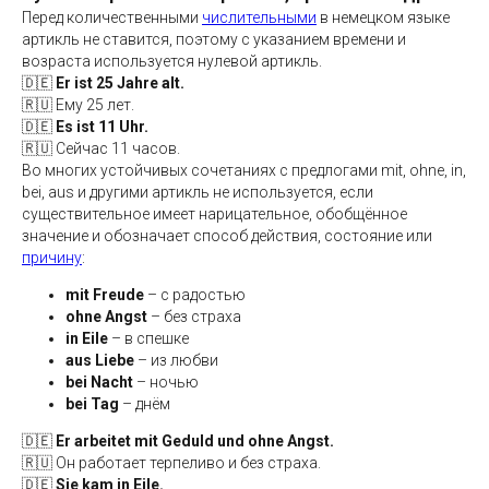
Перед количественными
числительными
в немецком языке
артикль не ставится, поэтому с указанием времени и
возраста используется нулевой артикль.
🇩🇪
Er ist 25 Jahre alt.
🇷🇺 Ему 25 лет.
🇩🇪
Es ist 11 Uhr.
🇷🇺 Сейчас 11 часов.
Во многих устойчивых сочетаниях с предлогами mit, ohne, in,
bei, aus и другими артикль не используется, если
существительное имеет нарицательное, обобщённое
значение и обозначает способ действия, состояние или
причину
:
mit Freude
– с радостью
ohne Angst
– без страха
in Eile
– в спешке
aus Liebe
– из любви
bei Nacht
– ночью
bei Tag
– днём
🇩🇪
Er arbeitet mit Geduld und ohne Angst.
🇷🇺 Он работает терпеливо и без страха.
🇩🇪
Sie kam in Eile.