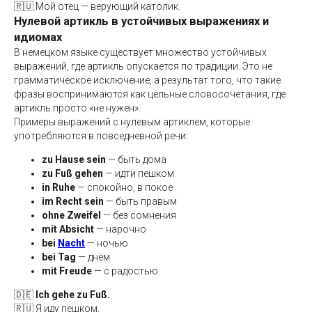
🇷🇺 Мой отец — верующий католик.
Нулевой артикль в устойчивых выражениях и
идиомах
В немецком языке существует множество устойчивых
выражений, где артикль опускается по традиции. Это не
грамматическое исключение, а результат того, что такие
фразы воспринимаются как цельные словосочетания, где
артикль просто «не нужен».
Примеры выражений с нулевым артиклем, которые
употребляются в повседневной речи:
zu Hause sein
— быть дома
zu Fuß gehen
— идти пешком
in Ruhe
— спокойно, в покое
im Recht sein
— быть правым
ohne Zweifel
— без сомнения
mit Absicht
— нарочно
bei
Nacht
— ночью
bei Tag
— днём
mit Freude
— с радостью
🇩🇪
Ich gehe zu Fuß.
🇷🇺 Я иду пешком.