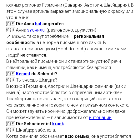
южных регионах Германии (Бавария, Австрия, Швейцария). В
этом случае артикль выражает эмоциональную окраску или
уточнение:
🇩🇪
Die Anna
hat
angerufen.
🇷🇺 Анна
звонила
. (разговорно, дружески)
📌
Важно:
такое употребление —
региональная
особенность
, а не норма письменного языка. В
стандартном немецком (Hochdeutsch) артикль с именами
людей
не ставится
.
В нейтральной письменной и стандартной устной речи
фамилии, как и имена, употребляются без артикля.
🇩🇪
Kennst
du Schmidt?
🇷🇺 Ты знаешь Шмидта?
В южной Германии, Австрии и Швейцарии фамилии (как и
имена) часто употребляются с определённым артиклем.
Такой артикль показывает, что говорящий знает этого
человека лично или говорит о нём в привычном контексте.
Он может звучать иронично, доброжелательно или даже
пренебрежительно — в зависимости от
интонации
.
🇩🇪
Die Schneider ist
krank
.
🇷🇺 Шнайдер заболела.
Когда фамилия обозначает
всю семью
, она употребляется