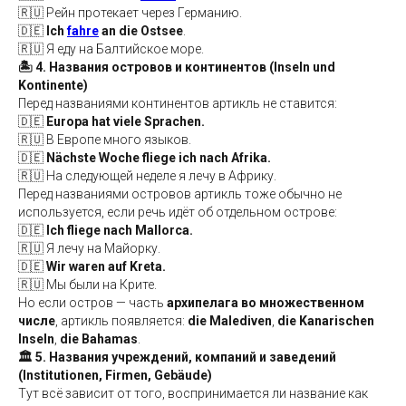
🇷🇺 Рейн протекает через Германию.
🇩🇪
Ich
fahre
an die Ostsee
.
🇷🇺 Я еду на Балтийское море.
🏝️ 4. Названия островов и континентов (Inseln und
Kontinente)
Перед названиями континентов артикль не ставится:
🇩🇪
Europa hat viele Sprachen.
🇷🇺 В Европе много языков.
🇩🇪
Nächste Woche fliege ich nach Afrika.
🇷🇺 На следующей неделе я лечу в Африку.
Перед названиями островов артикль тоже обычно не
используется, если речь идёт об отдельном острове:
🇩🇪
Ich fliege nach Mallorca.
🇷🇺 Я лечу на Майорку.
🇩🇪
Wir waren auf Kreta.
🇷🇺 Мы были на Крите.
Но если остров — часть
архипелага во множественном
числе
, артикль появляется:
die Malediven
,
die Kanarischen
Inseln
,
die Bahamas
.
🏛️ 5. Названия учреждений, компаний и заведений
(Institutionen, Firmen, Gebäude)
Тут всё зависит от того, воспринимается ли название как