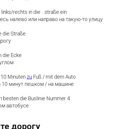
 links/rechts in die …straße ein
есь налево или направо на такую-то улицу
 die Straße
орогу
m die Ecke
 углом
r 10 Minuten
zu
Fuß / mit dem Auto
 10 минут пешком / на машине
 besten die Buslinie Nummer 4
-ом автобусе
те дорогу