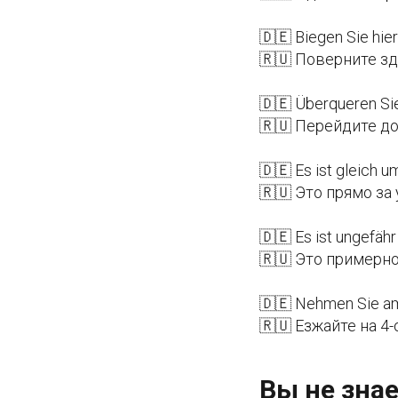
🇩🇪 Biegen Sie hier
🇷🇺 Поверните зд
🇩🇪 Überqueren Sie
🇷🇺 Перейдите д
🇩🇪 Es ist gleich u
🇷🇺 Это прямо за
🇩🇪 Es ist ungefäh
🇷🇺 Это примерно
🇩🇪 Nehmen Sie am
🇷🇺 Езжайте на 4
Вы не знае