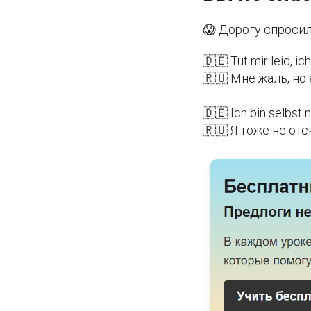
😱 Дорогу спросил
🇩🇪 Tut mir leid, ic
🇷🇺 Мне жаль, но 
🇩🇪 Ich bin selbst n
🇷🇺 Я тоже не от