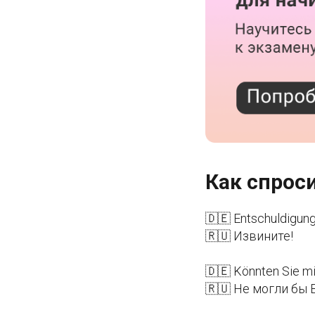
Как спрос
🇩🇪 Entschuldigung
🇷🇺 Извините!
🇩🇪 Könnten Sie mir
🇷🇺 Не могли бы