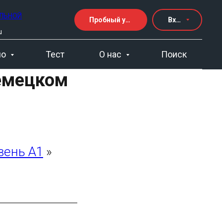
ЕЛЬНОЙ
Пробный урок
Вход
u
но
Тест
О нас
Поиск
немецком
вень А1
»