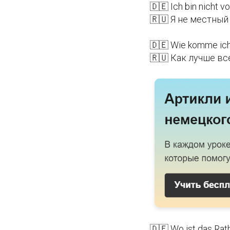
🇩🇪 Ich bin nicht vo
🇷🇺 Я не местный
🇩🇪 Wie komme ic
🇷🇺 Как лучше вс
🇩🇪 Wo ist das Rat