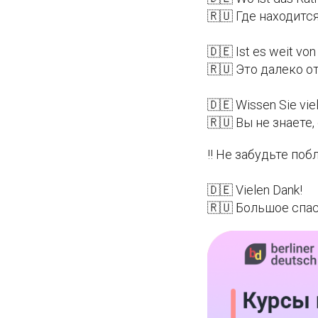
🇷🇺 Где находитс
🇩🇪 Ist es weit von
🇷🇺 Это далеко о
🇩🇪 Wissen Sie viel
🇷🇺 Вы не знаете
‼️ Не забудьте по
🇩🇪 Vielen Dank!
🇷🇺 Большое спас