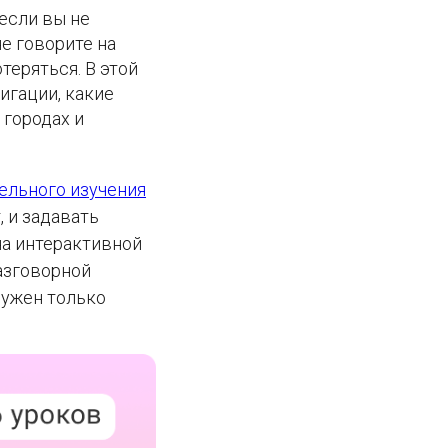
если вы не
е говорите на
теряться. В этой
игации, какие
 городах и
ельного изучения
 и задавать
на интерактивной
азговорной
нужен только