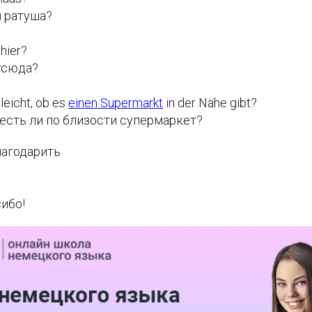
я ратуша?
 hier?
тсюда?
leicht, ob es
einen Supermarkt
in der Nähe gibt?
, есть ли по близости супермаркет?
благодарить
ибо!