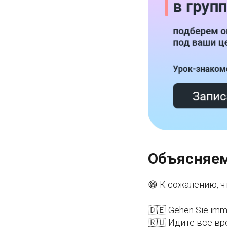
Объясняем
😁 К сожалению, ч
🇩🇪 Gehen Sie im
🇷🇺 Идите все вр