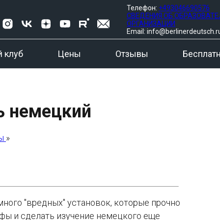
Телефон:
+493046690576
СВЕДЕНИЯ ОБ ОБРАЗОВАТ
ОРГАНИЗАЦИИ
Email: info@berlinerdeutsch.r
 клуб
Цены
Отзывы
Бесплат
ь немецкий
лы
»
 много "вредных" установок, которые прочно
ифы и сделать изучение немецкого еще