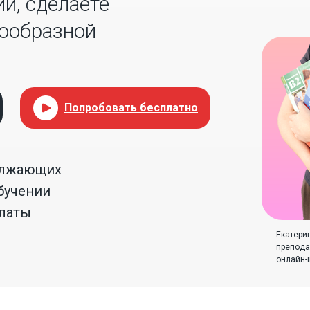
и, сделаете
нообразной
Попробовать бесплатно
олжающих
бучении
платы
Екатери
препода
онлайн-