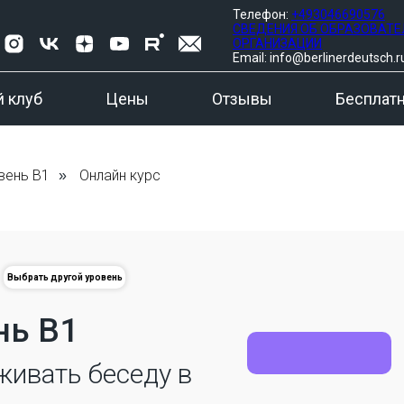
Телефон:
+493046690576
СВЕДЕНИЯ ОБ ОБРАЗОВАТ
ОРГАНИЗАЦИИ
Email: info@berlinerdeutsch.r
 клуб
Цены
Отзывы
Бесплат
вень B1
Онлайн курс
»
Выбрать другой уровень
Guten 
нь B1
Добрый день!
Guten Tag!
живать беседу в