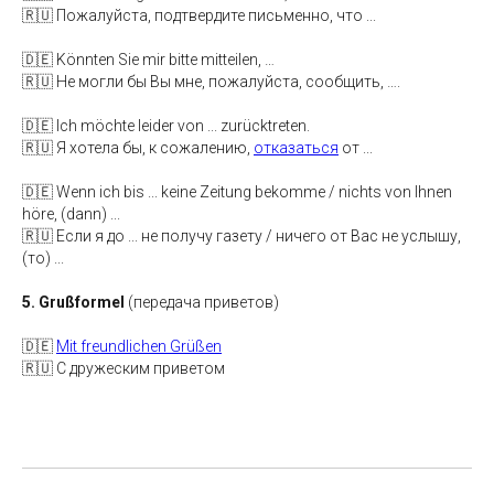
🇷🇺 Пожалуйста, подтвердите письменно, что ...
🇩🇪 Könnten Sie mir bitte mitteilen, …
🇷🇺 Не могли бы Вы мне, пожалуйста, сообщить, ….
🇩🇪 Ich möchte leider von ... zurücktreten.
🇷🇺 Я хотела бы, к сожалению,
отказаться
от ...
🇩🇪 Wenn ich bis ... keine Zeitung bekomme / nichts von Ihnen
höre, (dann) ...
🇷🇺 Если я до ... не получу газету / ничего от Вас не услышу,
(то) ...
5. Grußformel
(передача приветов)
🇩🇪
Mit freundlichen Grüßen
🇷🇺 С дружеским приветом