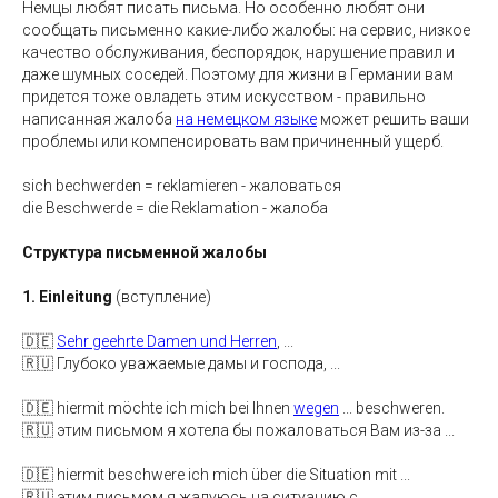
Немцы любят писать письма. Но особенно любят они
сообщать письменно какие-либо жалобы: на сервис, низкое
качество обслуживания, беспорядок, нарушение правил и
даже шумных соседей. Поэтому для жизни в Германии вам
придется тоже овладеть этим искусством - правильно
написанная жалоба
на немецком языке
может решить ваши
проблемы или компенсировать вам причиненный ущерб.
sich bechwerden = reklamieren - жаловаться
die Beschwerde = die Reklamation - жалоба
Структура письменной жалобы
1. Einleitung
(вступление)
🇩🇪
Sehr geehrte Damen und Herren
, ...
🇷🇺 Глубоко уважаемые дамы и господа, ...
🇩🇪 hiermit möchte ich mich bei Ihnen
wegen
... beschweren.
🇷🇺 этим письмом я хотела бы пожаловаться Вам из-за ...
🇩🇪 hiermit beschwere ich mich über die Situation mit ...
🇷🇺 этим письмом я жалуюсь на ситуацию с ...