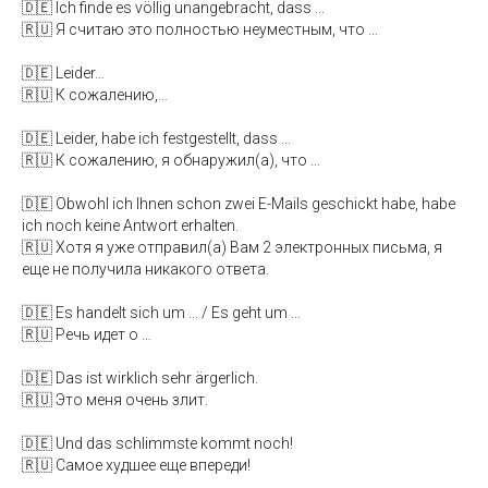
🇩🇪 Ich finde es völlig unangebracht, dass ...
🇷🇺 Я считаю это полностью неуместным, что ...
🇩🇪 Leider…
🇷🇺 К сожалению,…
🇩🇪 Leider, habe ich festgestellt, dass ...
🇷🇺 К сожалению, я обнаружил(а), что ...
🇩🇪 Obwohl ich Ihnen schon zwei E-Mails geschickt habe, habe
ich noch keine Antwort erhalten.
🇷🇺 Хотя я уже отправил(а) Вам 2 электронных письма, я
еще не получила никакого ответа.
🇩🇪 Es handelt sich um ... / Es geht um ...
🇷🇺 Речь идет о …
🇩🇪 Das ist wirklich sehr ärgerlich.
🇷🇺 Это меня очень злит.
🇩🇪 Und das schlimmste kommt noch!
🇷🇺 Cамое худшее еще впереди!