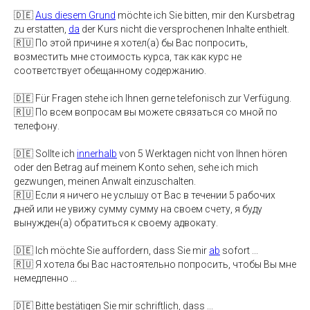
🇩🇪
Aus diesem Grund
möchte ich Sie bitten, mir den Kursbetrag
zu erstatten,
da
der Kurs nicht die versprochenen Inhalte enthielt.
🇷🇺 По этой причине я хотел(а) бы Вас попросить,
возместить мне стоимость курса, так как курс не
соответствует обещанному содержанию.
🇩🇪 Für Fragen stehe ich Ihnen gerne telefonisch zur Verfügung.
🇷🇺 По всем вопросам вы можете связаться со мной по
телефону.
🇩🇪 Sollte ich
innerhalb
von 5 Werktagen nicht von Ihnen hören
oder den Betrag auf meinem Konto sehen, sehe ich mich
gezwungen, meinen Anwalt einzuschalten.
🇷🇺 Если я ничего не услышу от Вас в течении 5 рабочих
дней или не увижу сумму сумму на своем счету, я буду
вынужден(а) обратиться к своему адвокату.
🇩🇪 Ich möchte Sie auffordern, dass Sie mir
ab
sofort ...
🇷🇺 Я хотела бы Вас настоятельно попросить, чтобы Вы мне
немедленно ...
🇩🇪 Bitte bestätigen Sie mir schriftlich, dass ...