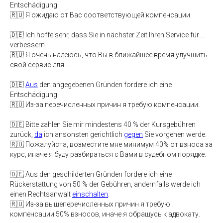
Entschädigung.
🇷🇺 Я ожидаю от Вас соответствующей компенсации.
🇩🇪 Ich hoffe sehr, dass Sie in nächster Zeit Ihren Service für ...
verbessern.
🇷🇺 Я очень надеюсь, что Вы в ближайшее время улучшить
свой сервис для ...
🇩🇪
Aus
den angegebenen Gründen fordere ich eine
Entschädigung.
🇷🇺 Из-за перечисленных причин я требую компенсации.
🇩🇪 Bitte zahlen Sie mir mindestens 40 % der Kursgebühren
zurück,
da
ich ansonsten gerichtlich
gegen
Sie vorgehen werde.
🇷🇺 Пожалуйста, возместите мне минимум 40% от взноса за
курс, иначе я буду разбираться с Вами в судебном порядке.
🇩🇪 Aus den geschilderten Gründen fordere ich eine
Rückerstattung von 50 % der Gebühren, andernfalls werde ich
einen Rechtsanwalt
einschalten
.
🇷🇺 Из-за вышеперечисленных причин я требую
компенсации 50% взносов, иначе я обращусь к адвокату.