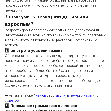
нет? Существует ли какая-то верхняя граница возраста,
после достижения которого уже не получится выучить
немецкий?
Легче учить немецкий детям или
взрослым?
Возраст играет определенную роль в процессе изучения
иностранных языков, но его влияние может быть различным
в зависимости от конкретных факторов. Вот основные
аспекты:
1️⃣ Быстрота усвоения языка
Общепринято считать, что дети лучше адаптируются к
новым языкам и усваивают их быстрее. В детском возрасте
мозг находится в состоянии более высокой пластичности,
что способствует более быстрой адаптации к новым
языковым структурам. Однако взрослые могут
использовать свой опыт и когнитивные способности для
более систематического изучения языка.
➡️ Читайте также: "
Как быстро выучить немецкий язык? 5
советов
"
2️⃣ Понимание грамматики и лексики