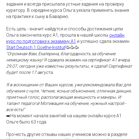
задания и всегда присылала устные задания на проверку
куратору. В середине курса Ольга уехала применять знания
на практике к сыну в Баварию.
Есть цель - значит найдутся и способы достижения цели.
Ольга закончила курс А1, прошла в нашей школы
онлайн
курс по подготовке к экзамену А1
и успешно сдала экзамен
Start Deutsch 1 Goethe-Institut
!🥳🥳🥳
"Огромная Вам, Екатерина, благодарность за обучение
немецкому языку! Я сдавала экзамен на сертификат А1 вчера,
29.07, сегодня уже известны результаты, я сдала!! Сертификат
будет после 17 августа.
⠀
Я в восхищении от Ваших курсов, уже рекомендовала Вас для
обучения с нуля. Четкие, ясные объяснения, отличная дикция,
приятный голос, располагающая внешность и манеры. И
талант педагога! Мотивация на обучение, нужный настрой -
все есть!"
➡️На момент начала занятий на нашем онлайн-курсе А1
Ольге было 63 года.
Прочесть другие отзывы наших учеников можно в разделе