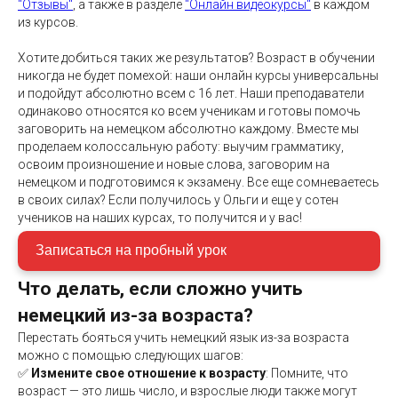
"Отзывы"
, а также в разделе
"Онлайн видеокурсы"
в каждом
из курсов.
Хотите добиться таких же результатов? Возраст в обучении
никогда не будет помехой: наши онлайн курсы универсальны
и подойдут абсолютно всем с 16 лет. Наши преподаватели
одинаково относятся ко всем ученикам и готовы помочь
заговорить на немецком абсолютно каждому. Вместе мы
проделаем колоссальную работу: выучим грамматику,
освоим произношение и новые слова, заговорим на
немецком и подготовимся к экзамену. Все еще сомневаетесь
в своих силах? Если получилось у Ольги и еще у сотен
учеников на наших курсах, то получится и у вас!
Записаться на пробный урок
Что делать, если сложно учить
немецкий из-за возраста?
Перестать бояться учить немецкий язык из-за возраста
можно с помощью следующих шагов:
✅
Измените свое отношение к возрасту
: Помните, что
возраст — это лишь число, и взрослые люди также могут