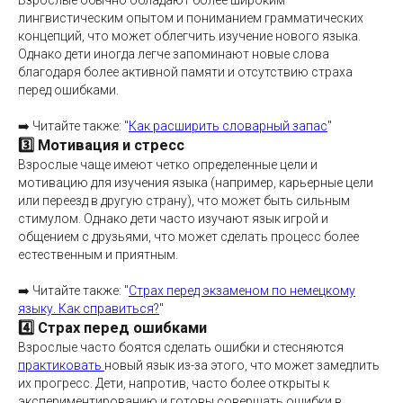
Взрослые обычно обладают более широким
лингвистическим опытом и пониманием грамматических
концепций, что может облегчить изучение нового языка.
Однако дети иногда легче запоминают новые слова
благодаря более активной памяти и отсутствию страха
перед ошибками.
➡️ Читайте также: "
Как расширить словарный запас
"
3️⃣ Мотивация и стресс
Взрослые чаще имеют четко определенные цели и
мотивацию для изучения языка (например, карьерные цели
или переезд в другую страну), что может быть сильным
стимулом. Однако дети часто изучают язык игрой и
общением с друзьями, что может сделать процесс более
естественным и приятным.
➡️ Читайте также: "
Страх перед экзаменом по немецкому
языку. Как справиться?
"
4️⃣ Страх перед ошибками
Взрослые часто боятся сделать ошибки и стесняются
практиковать
новый язык из-за этого, что может замедлить
их прогресс. Дети, напротив, часто более открыты к
экспериментированию и готовы совершать ошибки в