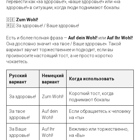
перевести как «за здоровье!», «ваше здоровье!» или «на
здоровье!» в ситуации, когда люди поднимают бокалы.
🇩🇪
Zum Wohl!
🇷🇺 За здоровье! / Ваше здоровье!
Есть и более полная фраза —
Auf dein Wohl!
или
Auf Ihr Wohl!
Она дословно значит «за твое / Ваше здоровье». Такой
вариант звучит торжественнее и подходит, если вы
произносите настоящий тост, а не просто коротко
чокаетесь.
Русский
Немецкий
Когда использовать
вариант
вариант
Короткий тост, когда
За здоровье!
Zum Wohl!
поднимают бокалы
За твое
Auf dein
Если обращаетесь к человеку
здоровье!
Wohl!
на «ты»
За Ваше
Auf Ihr
Вежливо или торжественно,
здоровье!
Wohl!
на «Вы»