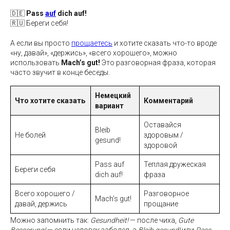
🇩🇪
Pass
auf
dich auf!
🇷🇺 Береги себя!
А если вы просто
прощаетесь
и хотите сказать что-то вроде
«ну, давай», «держись», «всего хорошего», можно
использовать
Mach’s gut!
Это разговорная фраза, которая
часто звучит в конце беседы.
Немецкий
Что хотите сказать
Комментарий
вариант
Оставайся
Bleib
Не болей
здоровым /
gesund!
здоровой
Pass auf
Теплая дружеская
Береги себя
dich auf!
фраза
Всего хорошего /
Разговорное
Mach’s gut!
давай, держись
прощание
Можно запомнить так:
Gesundheit!
— после чиха,
Gute
Besserung!
— если человек заболел, а
Bleib gesund!
или
Pass