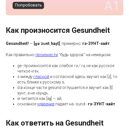
Как произносится Gesundheit
Gesundheit!
—
[ɡəˈzʊntˌhaɪ̯t]
, примерно:
гэ-ЗУНТ-хайт
.
Как правильно
произнести
"будь здоров" на немецком:
ge- произносится как слабое
гэ / гə
, не как русское
четкое «ге»;
s между
гласной
и согласной здесь звучит как [z], то
есть ближе к русскому з;
d в конце части gesund оглушается и звучит как [t]:
зунт, а не «зунд»;
ei читается как [aɪ̯] — ай;
основное
ударение
падает на -sund-:
гэ-ЗУНТ-хайт
.
Как ответить на Gesundheit