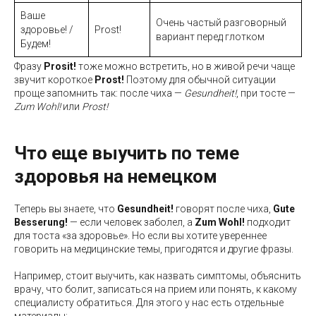
Ваше
Очень частый разговорный
здоровье! /
Prost!
вариант перед глотком
Будем!
Фразу
Prosit!
тоже можно встретить, но в живой речи чаще
звучит короткое
Prost!
Поэтому для обычной ситуации
проще запомнить так: после чиха —
Gesundheit!
, при тосте —
Zum Wohl!
или
Prost!
Что еще выучить по теме
здоровья на немецком
Теперь вы знаете, что
Gesundheit!
говорят после чиха,
Gute
Besserung!
— если человек заболел, а
Zum Wohl!
подходит
для тоста «за здоровье». Но если вы хотите увереннее
говорить на медицинские темы, пригодятся и другие фразы.
Например, стоит выучить, как назвать симптомы, объяснить
врачу, что болит, записаться на прием или понять, к какому
специалисту обратиться. Для этого у нас есть отдельные
материалы: