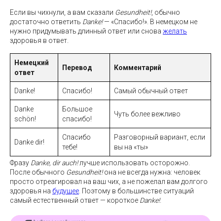
Если вы чихнули, а вам сказали
Gesundheit!
, обычно
достаточно ответить
Danke!
— «Спасибо!». В немецком не
нужно придумывать длинный ответ или снова
желать
здоровья в ответ.
Немецкий
Перевод
Комментарий
ответ
Danke!
Спасибо!
Самый обычный ответ
Danke
Большое
Чуть более вежливо
schön!
спасибо!
Спасибо
Разговорный вариант, если
Danke dir!
тебе!
вы на «ты»
Фразу
Danke, dir auch!
лучше использовать осторожно.
После обычного
Gesundheit!
она не всегда нужна: человек
просто отреагировал на ваш чих, а не пожелал вам долгого
здоровья на
будущее
. Поэтому в большинстве ситуаций
самый естественный ответ — короткое
Danke!
.