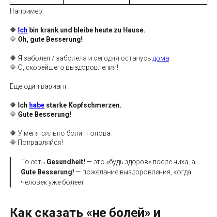
Например:
🔶
Ich
bin krank und bleibe heute zu Hause.
🔷
Oh, gute Besserung!
🔶 Я заболел / заболела и сегодня останусь
дома
.
🔷 О, скорейшего выздоровления!
Еще один вариант:
🔶
Ich
habe
starke Kopfschmerzen.
🔷
Gute Besserung!
🔶 У меня сильно болит голова.
🔷 Поправляйся!
То есть
Gesundheit!
— это «будь здоров» после чиха, а
Gute Besserung!
— пожелание выздоровления, когда
человек уже болеет.
Как сказать «не болей» и