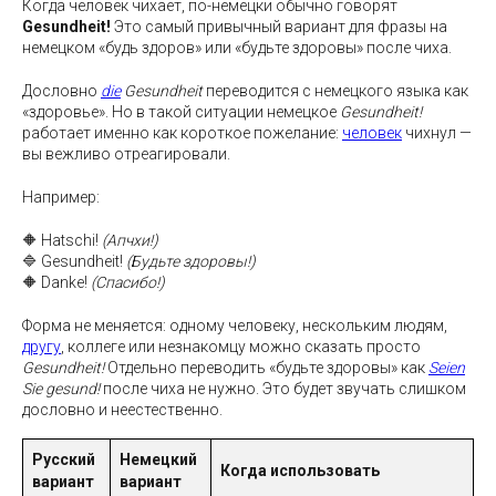
Когда человек чихает, по-немецки обычно говорят
Gesundheit!
Это самый привычный вариант для фразы на
немецком «будь здоров» или «будьте здоровы» после чиха.
Дословно
die
Gesundheit
переводится с немецкого языка как
«здоровье». Но в такой ситуации немецкое
Gesundheit!
работает именно как короткое пожелание:
человек
чихнул —
вы вежливо отреагировали.
Например:
🔶 Hatschi!
(Апчхи!)
🔷 Gesundheit!
(Будьте здоровы!)
🔶 Danke!
(Спасибо!)
Форма не меняется: одному человеку, нескольким людям,
другу
, коллеге или незнакомцу можно сказать просто
Gesundheit!
Отдельно переводить «будьте здоровы» как
Seien
Sie gesund!
после чиха не нужно. Это будет звучать слишком
дословно и неестественно.
Русский
Немецкий
Когда использовать
вариант
вариант