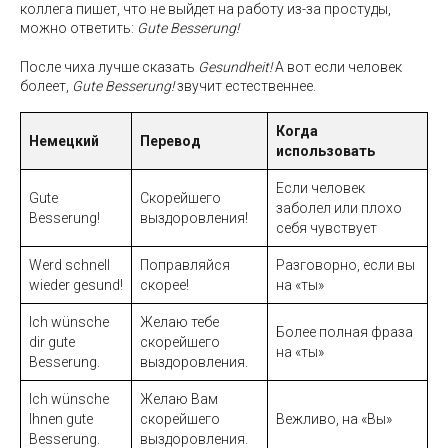
коллега пишет, что не выйдет на работу из-за простуды,
можно ответить:
Gute Besserung!
После чиха лучше сказать
Gesundheit!
А вот если человек
болеет,
Gute Besserung!
звучит естественнее.
Когда
Немецкий
Перевод
использовать
Если человек
Gute
Скорейшего
заболел или плохо
Besserung!
выздоровления!
себя чувствует
Werd schnell
Поправляйся
Разговорно, если вы
wieder gesund!
скорее!
на «ты»
Ich wünsche
Желаю тебе
Более полная фраза
dir gute
скорейшего
на «ты»
Besserung.
выздоровления.
Ich wünsche
Желаю Вам
Ihnen gute
скорейшего
Вежливо, на «Вы»
Besserung.
выздоровления.