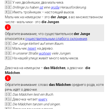
🇷🇺 У них двойняшки, два мальчика.
🇩🇪
Drillinge zu haben
ist
eine
große
Herausforderung.
🇷🇺 Иметь тройняшек – настоящий вызов.
Мальчик на немецком – это
der Junge
, а во множественном
числе - мальчики - это
die Jungen
.
Обратите внимание, что существительное
der Junge
относится к
существительным слабого склонения
.
🇩🇪
Der Junge klettert аuf einen Baum.
🇷🇺 Мальчик
лезет
на дерево.
🇩🇪
In unserer Straße
wohnen
viele Jungen.
🇷🇺 На нашей улице живёт много мальчиков.
Девочка на немецком –
das Mädchen
, а девочки -
die
Mädchen
.
Обратите внимание: слово
das Mädchen
среднего рода, хотя
речь идёт о девочке.
🇩🇪
Das Mädchen liest ein Buch.
🇷🇺 Девочка читает
книгу
.
🇩🇪
Die Mädchen tanzen und singen.