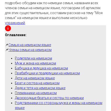
подробно обсудим как по-немецки семья, названия всех
членов семьи на немецком языке, поговорим об артиклях
для этих существительных, составим рассказ на тему "Моя
семья" на немецком языке и выполним несколько
упражнений
.
Оглавление:
📌
Семья на немецком языке
📌
Члены семьи на немецком
Родители на немецком
Муж и жена на немецком
Бабушка и дедушка на немецком
Прабабушки и прадедушки на немецком
Дети на немецком языке
Брат и сестра на немецком
Дядя и тетя на немецком языке
Племянники на немецком
Двоюродные братья и сестры по-немецки
Родственники со стороны мужа и жены на немецком
языке