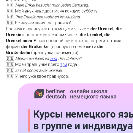
🇩🇪
Mein Enkel besucht mich jeden Samstag.
🇷🇺 Мой внук навещает меня каждую субботу.
🇩🇪
Ihre Enkelinnen wohnen im Ausland.
🇷🇺 Её внучки живут за границей.
Правнук и правнучка на немецком языке –
der Urenkel, die
Urenkin
и во множественном числе -
die Urenkel, die
Urenkelinnen
. В разговорной речи можно встретить также
формы
der Großenkel
(правнук по-немецки) и
die
Großenkelin
(правнучка по-немецки).
🇩🇪
Meine Urenkelin ist
erst
drei Jahre alt.
🇷🇺 Моей правнучке всего
три
года.
🇩🇪
Er hat schon zwei Urenkel.
🇷🇺 У него уже двое правнуков.