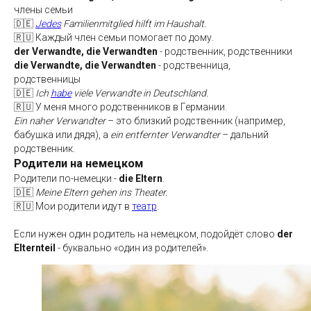
члены семьи
🇩🇪
Jedes
Familienmitglied hilft im Haushalt.
🇷🇺 Каждый член семьи помогает по дому.
der Verwandte, die Verwandten
- родственник, родственники
die Verwandte, die Verwandten
- родственница,
родственницы
🇩🇪
Ich
habe
viele Verwandte in Deutschland.
🇷🇺 У меня много родственников в Германии.
Ein naher Verwandter
– это близкий родственник (например,
бабушка или дядя), а
ein entfernter Verwandter
– дальний
родственник.
Родители на немецком
Родители по-немецки -
die Eltern
.
🇩🇪
Meine Eltern gehen ins Theater.
🇷🇺 Мои родители идут в
театр
.
Если нужен один родитель на немецком, подойдёт слово
der
Elternteil
- буквально «один из родителей».