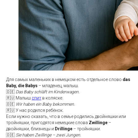
Для самых маленьких в немецком есть отдельное слово
das
Baby, die Babys
– младенец, малыш.
🇩🇪
Das Baby schläft im Kinderwagen.
🇷🇺 Малыш
спит
в коляске.
🇩🇪
Wir haben ein Baby bekommen.
🇷🇺 У нас родился ребёнок.
Если нужно сказать, что в семье родились двойняшки или
тройняшки, пригодятся немецкие слова
Zwillinge
–
двойняшки, близнецы и
Drillinge
– тройняшки.
🇩🇪
Sie haben Zwillinge – zwei Jungen.