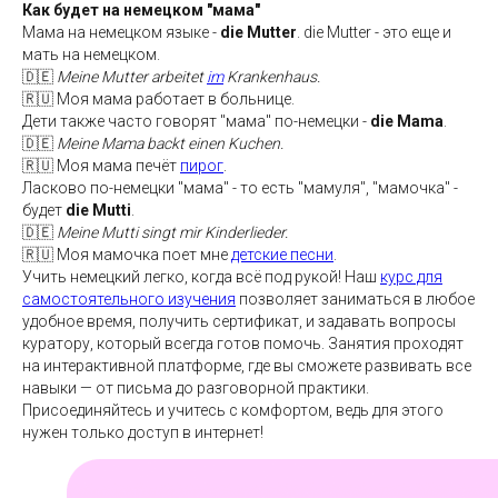
Как будет на немецком "мама"
Мама на немецком языке -
die Mutter
. die Mutter - это еще и
мать на немецком.
🇩🇪
Meine Mutter arbeitet
im
Krankenhaus.
🇷🇺 Моя мама работает в больнице.
Дети также часто говорят "мама" по-немецки -
die Mama
.
🇩🇪
Meine Mama backt einen Kuchen.
🇷🇺 Моя мама печёт
пирог
.
Ласково по-немецки "мама" - то есть "мамуля", "мамочка" -
будет
die Mutti
.
🇩🇪
Meine Mutti singt mir Kinderlieder.
🇷🇺 Моя мамочка поет мне
детские песни
.
Учить немецкий легко, когда всё под рукой! Наш
курс для
самостоятельного изучения
позволяет заниматься в любое
удобное время, получить сертификат, и задавать вопросы
куратору, который всегда готов помочь. Занятия проходят
на интерактивной платформе, где вы сможете развивать все
навыки — от письма до разговорной практики.
Присоединяйтесь и учитесь с комфортом, ведь для этого
нужен только доступ в интернет!