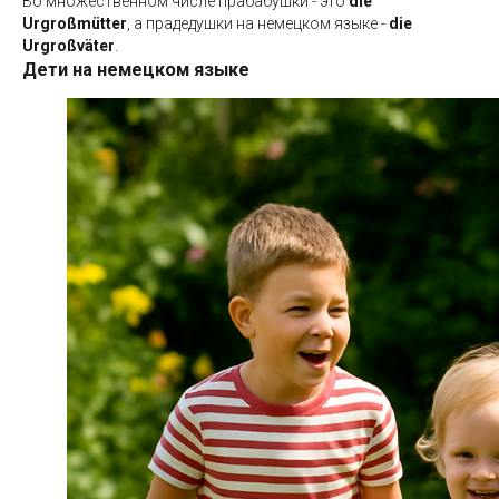
Во множественном числе прабабушки - это
die
Urgroßmütter
, а прадедушки на немецком языке -
die
Urgroßväter
.
Дети на немецком языке