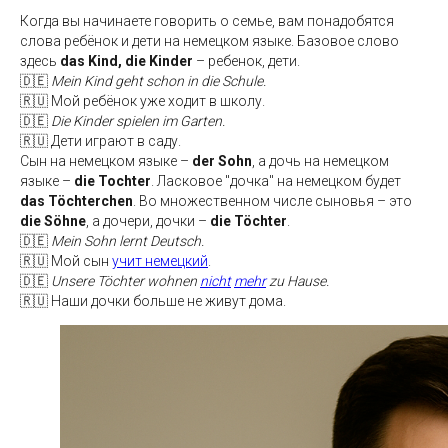
Когда вы начинаете говорить о семье, вам понадобятся
слова ребёнок и дети на немецком языке. Базовое слово
здесь
das Kind, die Kinder
– ребенок, дети.
🇩🇪
Mein Kind geht schon in die Schule.
🇷🇺 Мой ребёнок уже ходит в школу.
🇩🇪
Die Kinder spielen im Garten.
🇷🇺 Дети играют в саду.
Сын на немецком языке –
der Sohn
, а дочь на немецком
языке –
die Tochter
. Ласковое "дочка" на немецком будет
das Töchterchen
. Во множественном числе сыновья – это
die Söhne
, а дочери, дочки –
die Töchter
.
🇩🇪
Mein Sohn lernt Deutsch.
🇷🇺 Мой сын
учит немецкий
.
🇩🇪
Unsere Töchter wohnen
nicht
mehr
zu Hause.
🇷🇺 Наши дочки больше не живут дома.