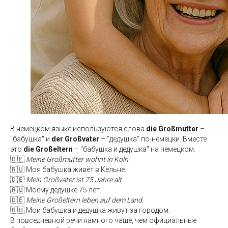
В немецком языке используются слова
die Großmutter
–
"бабушка" и
der Großvater
– "дедушка" по-немецки. Вместе
это
die Großeltern
– "бабушка и дедушка" на немецком.
🇩🇪
Meine Großmutter wohnt in Köln.
🇷🇺 Моя бабушка живёт в Кёльне.
🇩🇪
Mein Großvater ist 75 Jahre alt.
🇷🇺 Моему дедушке 75 лет.
🇩🇪
Meine Großeltern leben auf dem Land.
🇷🇺 Мои бабушка и дедушка живут за городом.
В повседневной речи намного чаще, чем официальные