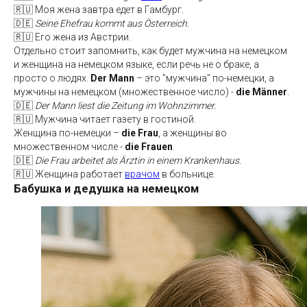
🇷🇺 Моя жена завтра едет в Гамбург.
🇩🇪
Seine Ehefrau kommt aus Österreich.
🇷🇺 Его жена из Австрии.
Отдельно стоит запомнить, как будет мужчина на немецком
и женщина на немецком языке, если речь не о браке, а
просто о людях.
Der Mann
– это "мужчина" по-немецки, а
мужчины на немецком (множественное число) -
die Männer
.
🇩🇪
Der Mann liest die Zeitung im Wohnzimmer.
🇷🇺 Мужчина читает газету в гостиной.
Женщина по-немецки –
die Frau
, а женщины во
множественном числе -
die Frauen
.
🇩🇪
Die Frau arbeitet als Ärztin in einem Krankenhaus.
🇷🇺 Женщина работает
врачом
в больнице.
Бабушка и дедушка на немецком