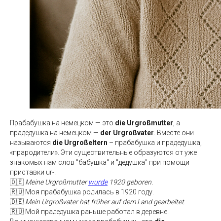
Прабабушка на немецком — это
die Urgroßmutter
, а
прадедушка на немецком —
der Urgroßvater
. Вместе они
называются
die Urgroßeltern
– прабабушка и прадедушка,
«прародители». Эти существительные образуются от уже
знакомых нам слов "бабушка" и "дедушка" при помощи
приставки ur-.
🇩🇪
Meine Urgroßmutter
wurde
1920 geboren.
🇷🇺 Моя прабабушка родилась в 1920 году.
🇩🇪
Mein Urgroßvater hat früher auf dem Land gearbeitet.
🇷🇺 Мой прадедушка раньше работал в деревне.