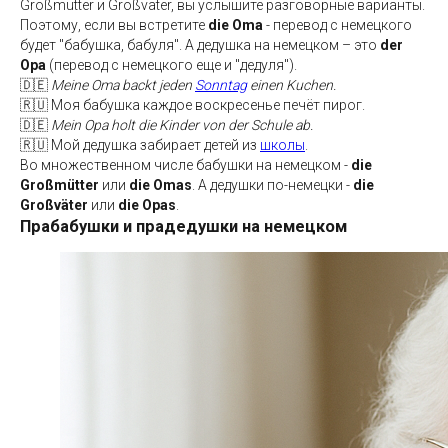
Großmutter и Großvater, вы услышите разговорные варианты.
Поэтому, если вы встретите
die Oma
- перевод с немецкого
будет "бабушка, бабуля". А дедушка на немецком
– это
der
Opa
(перевод с немецкого еще и "дедуля").
🇩🇪
Meine Oma backt jeden
Sonntag
einen Kuchen.
🇷🇺 Моя бабушка каждое воскресенье печёт пирог.
🇩🇪
Mein Opa holt die Kinder von der Schule ab.
🇷🇺 Мой дедушка забирает детей из
школы
.
Во множественном числе бабушки на немецком -
die
Großmütter
или
die Omas
. А дедушки по-немецки -
die
Großväter
или
die Opas
.
Прабабушки и прадедушки на немецком