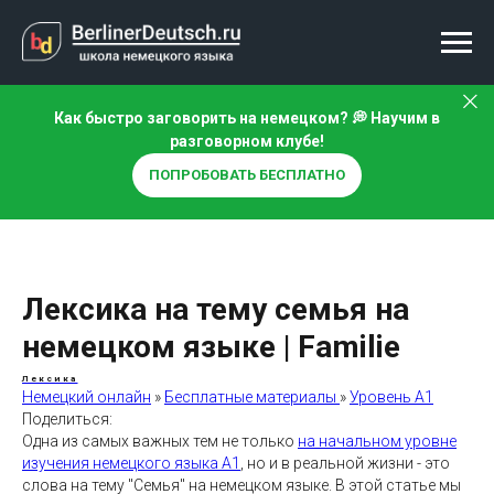
Как быстро заговорить на немецком? 💭 Научим в
разговорном клубе!
ПОПРОБОВАТЬ БЕСПЛАТНО
Лексика на тему семья на
немецком языке | Familie
Лексика
Немецкий онлайн
»
Бесплатные материалы
»
Уровень А1
Поделиться:
Одна из самых важных тем не только
на начальном уровне
изучения немецкого языка А1
, но и в реальной жизни - это
слова на тему "Семья" на немецком языке. В этой статье мы