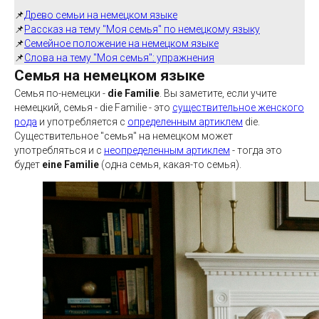
📌
Древо семьи на немецком языке
📌
Рассказ на тему "Моя семья" по немецкому языку
📌
Семейное положение на немецком языке
📌
Слова на тему "Моя семья": упражнения
Семья на немецком языке
Семья по-немецки -
die Familie
. Вы заметите, если учите
немецкий, семья - die Familie - это
существительное женского
рода
и употребляется с
определенным артиклем
die.
Существительное "семья" на немецком может
употребляться и с
неопределенным артиклем
- тогда это
будет
eine Familie
(одна семья, какая-то семья).