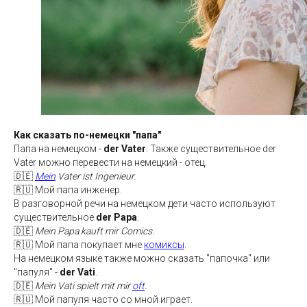
Как сказать по-немецки "папа"
Папа на немецком -
der Vater
.
Также существительное
der
Vater можно перевести на немецкий - отец.
🇩🇪
Mein
Vater ist Ingenieur.
🇷🇺 Мой папа инженер.
В разговорной речи на немецком дети часто используют
существительное
der Papa
.
🇩🇪
Mein Papa kauft mir Comics.
🇷🇺 Мой папа покупает мне
комиксы
.
На немецком языке также можно сказать "папочка" или
"папуля" -
der Vati
.
🇩🇪
Mein Vati spielt mit mir
oft
.
🇷🇺 Мой папуля часто со мной играет.