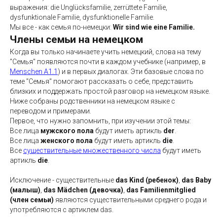
выражения: die Unglücksfamilie, zerrüttete Familie,
dysfunktionale Familie, dysfunktionelle Familie.
Мы все - как семья по-немецки:
Wir sind wie eine Familie.
Члены семьи на немецком
Когда вы только начинаете учить немецкий, слова на тему
"Семья" появляются почти в каждом учебнике (например, в
Menschen A1.1
) и в первых диалогах. Эти базовые слова по
теме "Семья" помогают рассказать о себе, представить
близких и поддержать простой разговор на немецком языке.
Ниже собраны родственники на немецком языке с
переводом и примерами.
Первое, что нужно запомнить, при изучении этой темы:
Все лица
мужского пола
будут иметь артикль
der
.
Все лица
женского пола
будут иметь артикль
die
.
Все
существительные множественного числа
будут иметь
артикль
die
.
Исключение - существительные
das Kind (ребенок)
,
das Baby
(малыш)
,
das Mädchen (девочка)
,
das Familienmitglied
(член семьи)
являются существительными среднего рода и
употребляются с артиклем das.