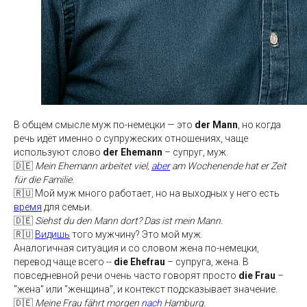
В общем смысле муж по-немецки — это
der Mann
, но когда
речь идёт именно о супружеских отношениях, чаще
используют слово
der Ehemann
– супруг, муж.
🇩🇪
Mein Ehemann arbeitet viel,
aber
am Wochenende hat er Zeit
für die Familie.
🇷🇺 Мой муж много работает, но на выходных у него есть
время
для семьи.
🇩🇪
Siehst du den Mann dort? Das ist mein Mann.
🇷🇺
Видишь
того мужчину? Это мой муж.
Аналогичная ситуация и со словом жена по-немецки,
перевод чаще всего --
die Ehefrau
– супруга, жена. В
повседневной речи очень часто говорят просто
die Frau
–
"жена" или "женщина", и контекст подсказывает значение.
🇩🇪
Meine Frau fährt morgen
nach
Hamburg.