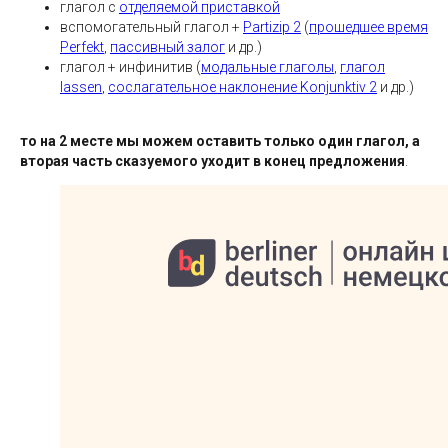
глагол с
отделяемой приставкой
вспомогательный глагол +
Partizip 2
(
прошедшее время
Perfekt
,
пассивный залог
и др.)
глагол + инфинитив (
модальные глаголы
,
глагол
lassen
,
сослагательное наклонение Konjunktiv 2
и др.)
то на 2 месте мы можем оставить только один глагол, а
вторая часть сказуемого уходит в конец предложения
.