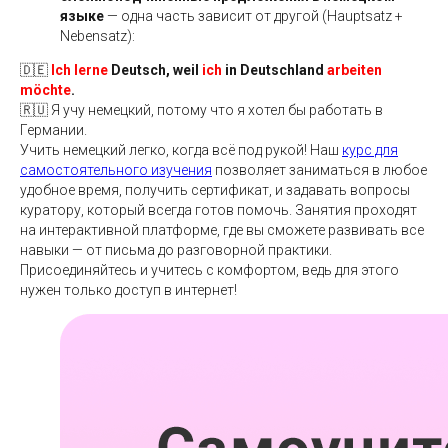
языке
— одна часть зависит от другой (Hauptsatz +
Nebensatz):
🇩🇪
Ich lerne
Deutsch, weil
ich
in Deutschland
arbeiten
möchte
.
🇷🇺 Я учу немецкий, потому что я хотел бы работать в
Германии.
Учить немецкий легко, когда всё под рукой! Наш
курс для
самостоятельного изучения
позволяет заниматься в любое
удобное время, получить сертификат, и задавать вопросы
куратору, который всегда готов помочь. Занятия проходят
на интерактивной платформе, где вы сможете развивать все
навыки — от письма до разговорной практики.
Присоединяйтесь и учитесь с комфортом, ведь для этого
нужен только доступ в интернет!