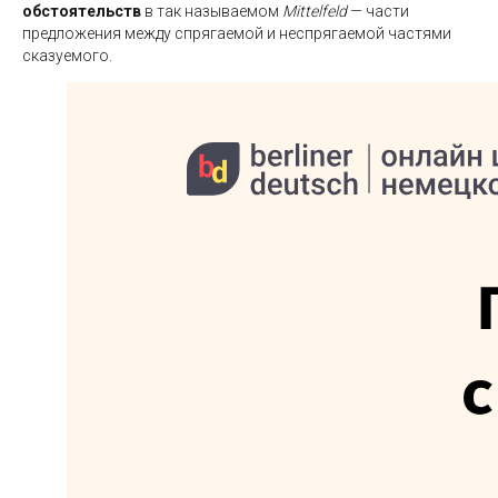
обстоятельств
в так называемом
Mittelfeld
— части
предложения между спрягаемой и неспрягаемой частями
сказуемого.