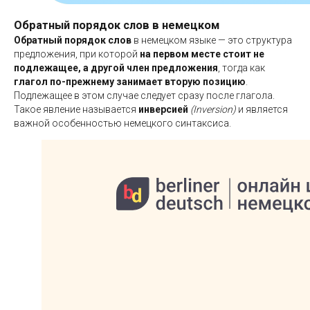
Обратный порядок слов в немецком
Обратный порядок слов
в немецком языке — это структура
предложения, при которой
на первом месте стоит не
подлежащее, а другой член предложения
, тогда как
глагол по-прежнему занимает вторую позицию
.
Подлежащее в этом случае следует сразу после глагола.
Такое явление называется
инверсией
(Inversion)
и является
важной особенностью немецкого синтаксиса.