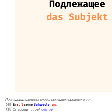
Последовательность слов в немецком предложении
🇩🇪
Er
ruft
seine
Schwester
an
.
🇷🇺 Он звонит своей
сестре
.