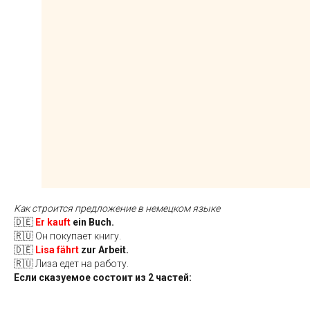
Как строится предложение в немецком языке
🇩🇪
Er kauft
ein Buch.
🇷🇺 Он покупает книгу.
🇩🇪
Lisa fährt
zur Arbeit.
🇷🇺 Лиза едет на работу.
Если сказуемое состоит из 2 частей: