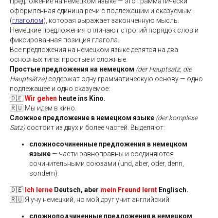
Предложение на немецком языке — это грамматически
оформленная единица речи с подлежащим и сказуемым
(
глаголом
), которая выражает законченную мысль.
Немецкие предложения отличают строгий порядок слов и
фиксированная позиция глагола.
Все предложения на немецком языке делятся на два
основных типа: простые и сложные.
Простые предложения на немецком
(der Hauptsatz, die
Hauptsätze)
содержат одну грамматическую основу — одно
подлежащее и одно сказуемое:
🇩🇪
Wir gehen
heute ins Kino.
🇷🇺 Мы идем в кино.
Сложное предложение в немецком языке
(der komplexe
Satz)
состоит из двух и более частей. Выделяют:
сложносочиненные предложения в немецком
языке
— части равноправны и соединяются
сочинительными союзами (und, aber, oder, denn,
sondern):
🇩🇪
Ich lerne
Deutsch, aber
mein Freund lernt
Englisch.
🇷🇺 Я учу немецкий, но мой друг учит английский.
сложноподчиненные предложения в немецком