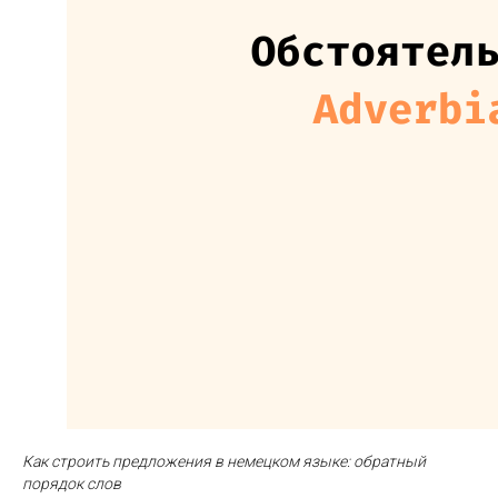
Как строить предложения в немецком языке: обратный
порядок слов