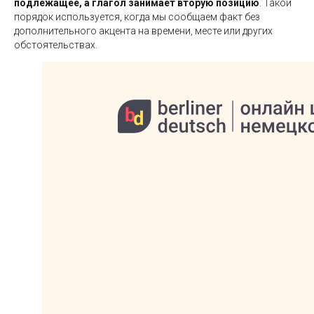
подлежащее, а глагол занимает вторую позицию
. Такой
порядок используется, когда мы сообщаем факт без
дополнительного акцента на времени, месте или других
обстоятельствах.