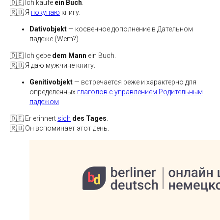
🇩🇪 Ich kaufe
ein Buch
.
🇷🇺 Я
покупаю
книгу.
Dativobjekt
— косвенное дополнение в Дательном
падеже (Wem?)
🇩🇪 Ich gebe
dem Mann
ein Buch.
🇷🇺 Я даю мужчине книгу.
Genitivobjekt
— встречается реже и характерно для
определенных
глаголов с управлением
Родительным
падежом
🇩🇪 Er erinnert
sich
des Tages
.
🇷🇺 Он вспоминает этот день.